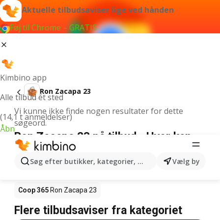
Aktuelle tilbudsaviser lige ved hånden
Føj til Chrome – GRATIS
Kimbino app
Ron Zacapa 23
Alle tilbud ét sted
Vi kunne ikke finde nogen resultater for dette
(14,1 t anmeldelser)
søgeord.
Åbn
Ron Zacapa 23 på tilbud - Hvor kan
den købes?
Søg efter butikker, kategorier, produkter...
Vælg by
Netto
Ron Zacapa 23
Rema 1000
Ron Zacapa 23
Coop 365
Ron Zacapa 23
Flere tilbudsaviser fra kategoriet