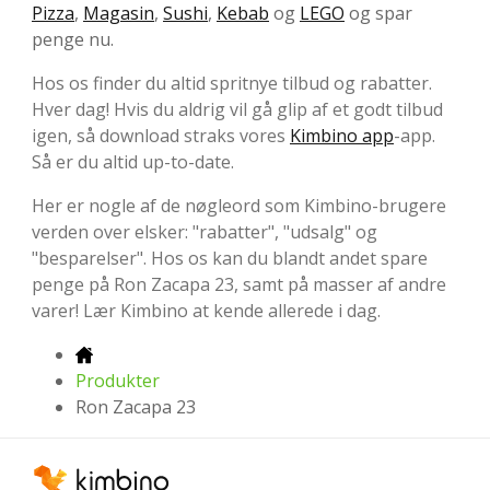
Pizza
,
Magasin
,
Sushi
,
Kebab
og
LEGO
og spar
penge nu.
Hos os finder du altid spritnye tilbud og rabatter.
Hver dag! Hvis du aldrig vil gå glip af et godt tilbud
igen, så download straks vores
Kimbino app
-app.
Så er du altid up-to-date.
Her er nogle af de nøgleord som Kimbino-brugere
verden over elsker: "rabatter", "udsalg" og
"besparelser". Hos os kan du blandt andet spare
penge på Ron Zacapa 23, samt på masser af andre
varer! Lær Kimbino at kende allerede i dag.
Produkter
Ron Zacapa 23