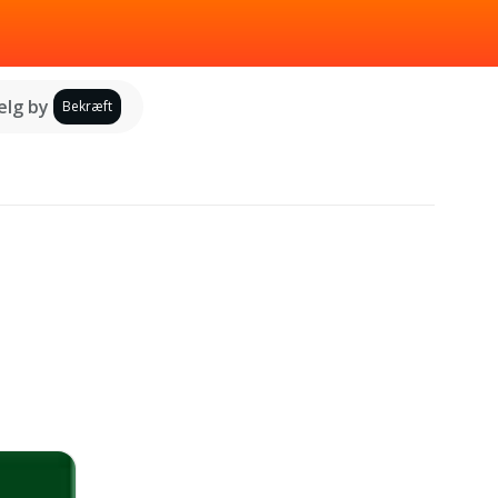
lg by
Bekræft