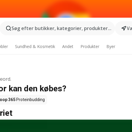
Søg efter butikker, kategorier, produkter...
Væ
bler
Sundhed & Kosmetik
Andet
Produkter
Byer
geord.
vor kan den købes?
oop 365
Proteinbudding
riet