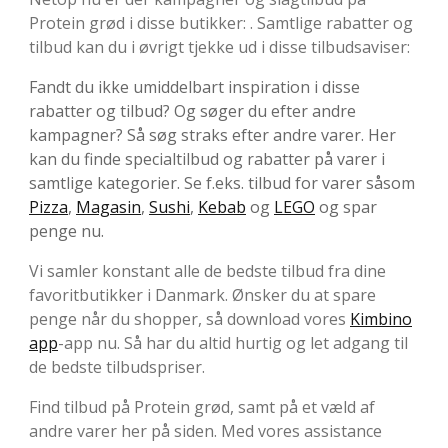
Protein grød i disse butikker: . Samtlige rabatter og
tilbud kan du i øvrigt tjekke ud i disse tilbudsaviser:
Fandt du ikke umiddelbart inspiration i disse
rabatter og tilbud? Og søger du efter andre
kampagner? Så søg straks efter andre varer. Her
kan du finde specialtilbud og rabatter på varer i
samtlige kategorier. Se f.eks. tilbud for varer såsom
Pizza
,
Magasin
,
Sushi
,
Kebab
og
LEGO
og spar
penge nu.
Vi samler konstant alle de bedste tilbud fra dine
favoritbutikker i Danmark. Ønsker du at spare
penge når du shopper, så download vores
Kimbino
app
-app nu. Så har du altid hurtig og let adgang til
de bedste tilbudspriser.
Find tilbud på Protein grød, samt på et væld af
andre varer her på siden. Med vores assistance