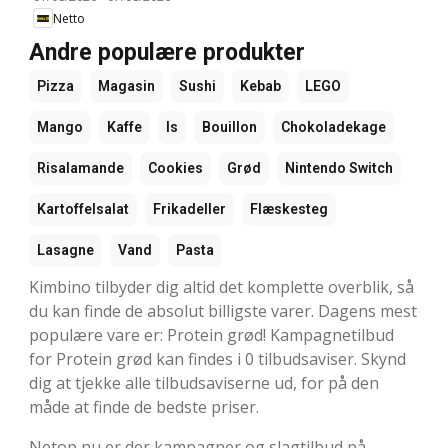
Netto
Andre populære produkter
Pizza
Magasin
Sushi
Kebab
LEGO
Mango
Kaffe
Is
Bouillon
Chokoladekage
Risalamande
Cookies
Grød
Nintendo Switch
Kartoffelsalat
Frikadeller
Flæskesteg
Lasagne
Vand
Pasta
Kimbino tilbyder dig altid det komplette overblik, så
du kan finde de absolut billigste varer. Dagens mest
populære vare er: Protein grød! Kampagnetilbud
for Protein grød kan findes i 0 tilbudsaviser. Skynd
dig at tjekke alle tilbudsaviserne ud, for på den
måde at finde de bedste priser.
Netop nu er der kampagner og slagtilbud på