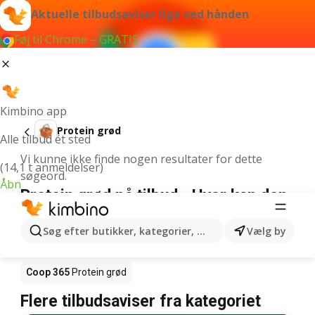
Aktuelle tilbudsaviser lige ved hånden
Føj til Chrome – GRATIS
Kimbino app
Protein grød
Alle tilbud ét sted
Vi kunne ikke finde nogen resultater for dette
(14,1 t anmeldelser)
søgeord.
Åbn
Protein grød på tilbud - Hvor kan den
købes?
Søg efter butikker, kategorier, produkter...
Vælg by
Netto
Protein grød
Rema 1000
Protein grød
Coop 365
Protein grød
Flere tilbudsaviser fra kategoriet