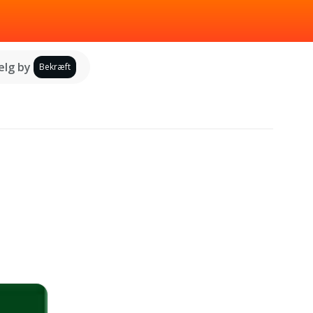
lg by
Bekræft