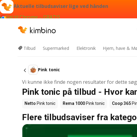
Aktuelle tilbudsaviser lige ved hånden
Føj til Chrome – GRATIS
Tilbud
Supermarked
Elektronik
Hjem, have & Mø
Pink tonic
Vi kunne ikke finde nogen resultater for dette sø
Pink tonic på tilbud - Hvor k
Netto
Pink tonic
Rema 1000
Pink tonic
Coop 365
Pin
Flere tilbudsaviser fra katego