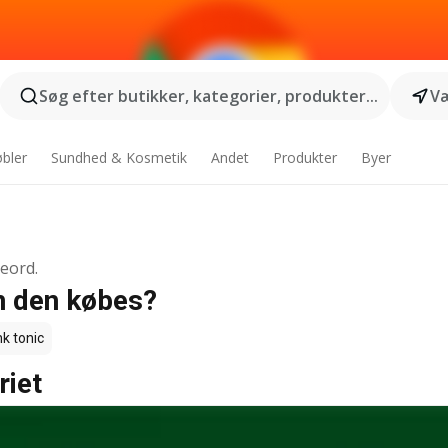
Søg efter butikker, kategorier, produkter...
Væ
bler
Sundhed & Kosmetik
Andet
Produkter
Byer
geord.
an den købes?
k tonic
riet