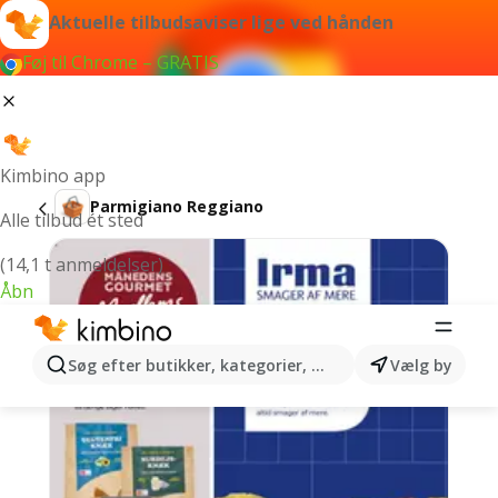
Aktuelle tilbudsaviser lige ved hånden
Føj til Chrome – GRATIS
Kimbino app
Parmigiano Reggiano
Alle tilbud ét sted
(14,1 t anmeldelser)
Åbn
Søg efter butikker, kategorier, produkter...
Vælg by