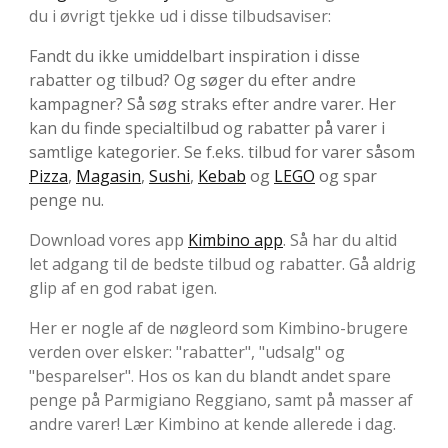
du i øvrigt tjekke ud i disse tilbudsaviser:
Fandt du ikke umiddelbart inspiration i disse
rabatter og tilbud? Og søger du efter andre
kampagner? Så søg straks efter andre varer. Her
kan du finde specialtilbud og rabatter på varer i
samtlige kategorier. Se f.eks. tilbud for varer såsom
Pizza
,
Magasin
,
Sushi
,
Kebab
og
LEGO
og spar
penge nu.
Download vores app
Kimbino app
. Så har du altid
let adgang til de bedste tilbud og rabatter. Gå aldrig
glip af en god rabat igen.
Her er nogle af de nøgleord som Kimbino-brugere
verden over elsker: "rabatter", "udsalg" og
"besparelser". Hos os kan du blandt andet spare
penge på Parmigiano Reggiano, samt på masser af
andre varer! Lær Kimbino at kende allerede i dag.