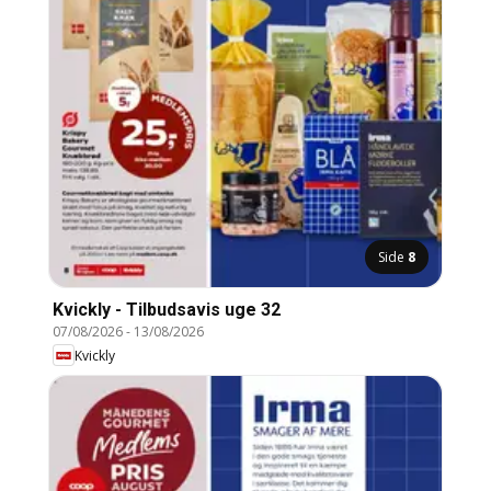
Side
8
Kvickly - Tilbudsavis uge 32
07/08/2026
-
13/08/2026
Kvickly