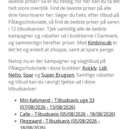
laveste priser? Så er du heldig, for her kan du få det
helt store overblik. Find de laveste priser på alle
dine favoritvarer her. Søger du f.eks. efter tilbud på
Pålægschokolade, så find de bedste priser på varen
i 12 tilbudsaviser. Tjek samtidig alle de bedste
kampagner og rabatter ud i butikkerne i Danmark,
og sammenlign herefter priser. Med
Kimbino.dk
er
det let og enkelt at shoppe, samt at spare penge.
Netop nu er der kampagner og slagtilbud på
Pålægschokolade i disse butikker:
Kvickly
,
Lidl
,
Netto
,
Spar
og
Super Brugsen
. Samtlige rabatter
og tilbud kan du i øvrigt tjekke ud i disse
tilbudsaviser:
Min Købmand - Tilbudsavis uge 33
(07/08/2026 - 13/08/2026)
Calle - Tilbudsavis (05/08/2026 - 18/08/2026)
Fleggaard - Tilbudsavis (05/08/2026 -
18/08/2026)