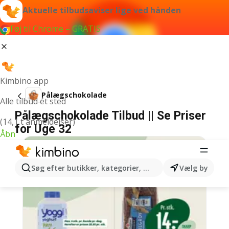
Aktuelle tilbudsaviser lige ved hånden
Føj til Chrome – GRATIS
Kimbino app
Pålægschokolade
Alle tilbud ét sted
Pålægschokolade Tilbud || Se Priser
(14,1 t anmeldelser)
for Uge 32
Åbn
Søg efter butikker, kategorier, produkter...
Vælg by