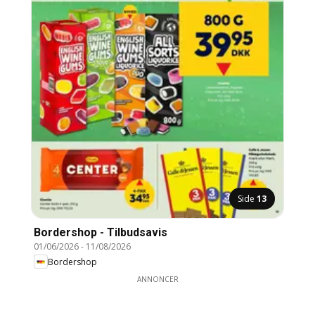
Side
13
Bordershop - Tilbudsavis
01/06/2026
-
11/08/2026
Bordershop
ANNONCER