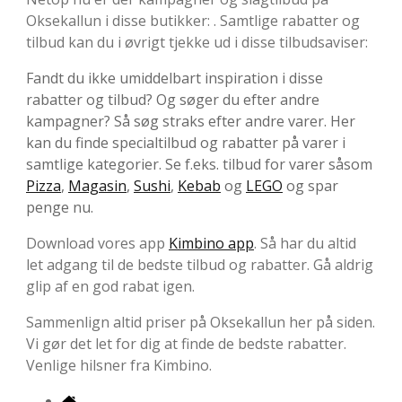
Oksekallun i disse butikker: . Samtlige rabatter og
tilbud kan du i øvrigt tjekke ud i disse tilbudsaviser:
Fandt du ikke umiddelbart inspiration i disse
rabatter og tilbud? Og søger du efter andre
kampagner? Så søg straks efter andre varer. Her
kan du finde specialtilbud og rabatter på varer i
samtlige kategorier. Se f.eks. tilbud for varer såsom
Pizza
,
Magasin
,
Sushi
,
Kebab
og
LEGO
og spar
penge nu.
Download vores app
Kimbino app
. Så har du altid
let adgang til de bedste tilbud og rabatter. Gå aldrig
glip af en god rabat igen.
Sammenlign altid priser på Oksekallun her på siden.
Vi gør det let for dig at finde de bedste rabatter.
Venlige hilsner fra Kimbino.