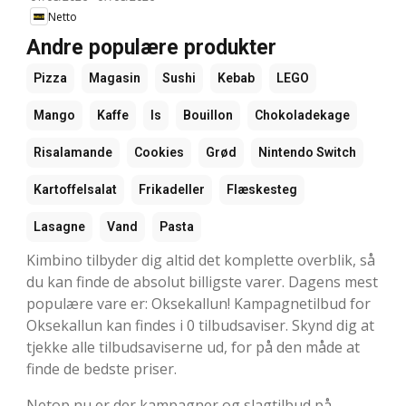
Netto
Andre populære produkter
Pizza
Magasin
Sushi
Kebab
LEGO
Mango
Kaffe
Is
Bouillon
Chokoladekage
Risalamande
Cookies
Grød
Nintendo Switch
Kartoffelsalat
Frikadeller
Flæskesteg
Lasagne
Vand
Pasta
Kimbino tilbyder dig altid det komplette overblik, så
du kan finde de absolut billigste varer. Dagens mest
populære vare er: Oksekallun! Kampagnetilbud for
Oksekallun kan findes i 0 tilbudsaviser. Skynd dig at
tjekke alle tilbudsaviserne ud, for på den måde at
finde de bedste priser.
Netop nu er der kampagner og slagtilbud på