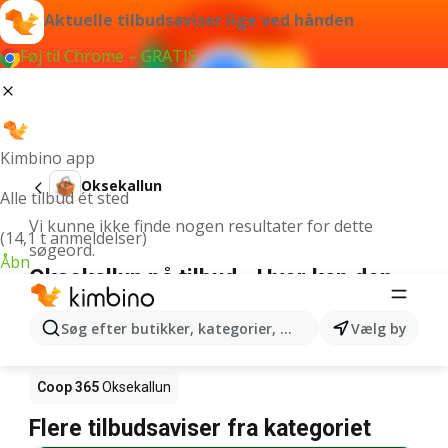
Aktuelle tilbudsaviser lige ved hånden
Føj til Chrome – GRATIS
Kimbino app
Oksekallun
Alle tilbud ét sted
Vi kunne ikke finde nogen resultater for dette
(14,1 t anmeldelser)
søgeord.
Åbn
Oksekallun på tilbud - Hvor kan den
købes?
Søg efter butikker, kategorier, produkter...
Vælg by
Netto
Oksekallun
Rema 1000
Oksekallun
Coop 365
Oksekallun
Flere tilbudsaviser fra kategoriet