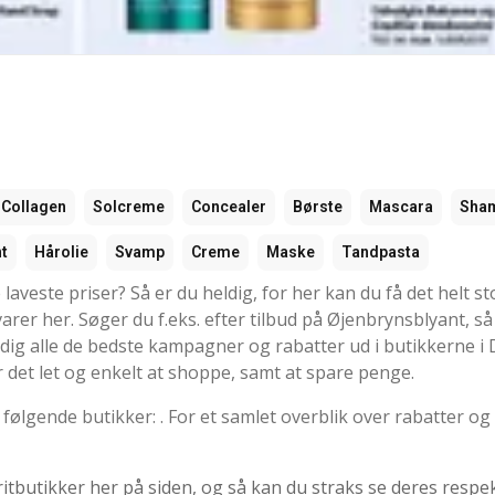
Collagen
Solcreme
Concealer
Børste
Mascara
Sha
t
Hårolie
Svamp
Creme
Maske
Tandpasta
 laveste priser? Så er du heldig, for her kan du få det helt st
tvarer her. Søger du f.eks. efter tilbud på Øjenbrynsblyant, så
tidig alle de bedste kampagner og rabatter ud i butikkerne 
 det let og enkelt at shoppe, samt at spare penge.
følgende butikker: . For et samlet overblik over rabatter og 
ritbutikker her på siden, og så kan du straks se deres respe