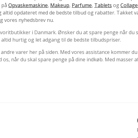
d på
Opvaskemaskine
,
Makeup
,
Parfume
,
Tablets
og
Collag
g altid opdateret med de bedste tilbud og rabatter. Takket 
ig vores nyhedsbrev nu.
 favoritbutikker i Danmark. Ønsker du at spare penge når du
altid hurtig og let adgang til de bedste tilbudspriser.
 andre varer her på siden. Med vores assistance kommer du a
d os, når du skal spare penge på dine indkøb. Med masser af