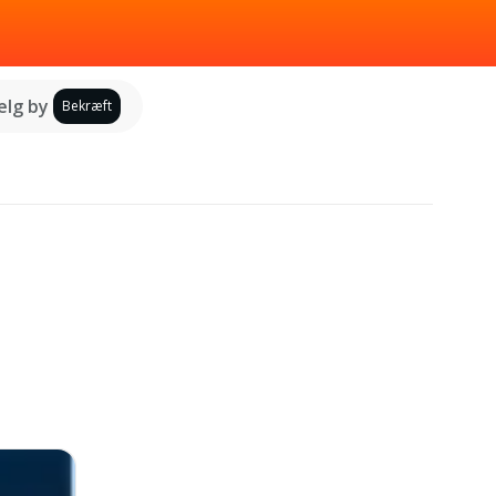
lg by
Bekræft