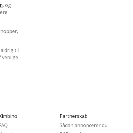
en
, og
være
 shopper,
ldrig til
 venlige
Kimbino
Partnerskab
FAQ
Sådan annoncerer du