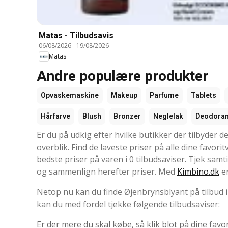
Matas - Tilbudsavis
06/08/2026
-
19/08/2026
Matas
Andre populære produkter
Opvaskemaskine
Makeup
Parfume
Tablets
Hårfarve
Blush
Bronzer
Neglelak
Deodoran
Er du på udkig efter hvilke butikker der tilbyder de
overblik. Find de laveste priser på alle dine favori
bedste priser på varen i 0 tilbudsaviser. Tjek sam
og sammenlign herefter priser. Med
Kimbino.dk
er
Netop nu kan du finde Øjenbrynsblyant på tilbud i 
kan du med fordel tjekke følgende tilbudsaviser:
Er der mere du skal købe, så klik blot på dine favo