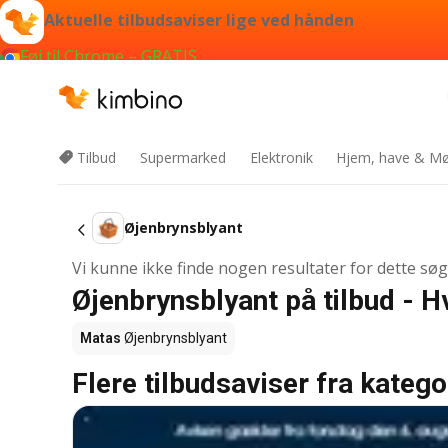
Aktuelle tilbudsaviser lige ved hånden
Føj til Chrome – GRATIS
Tilbud
Supermarked
Elektronik
Hjem, have & Mø
Øjenbrynsblyant
Vi kunne ikke finde nogen resultater for dette sø
Øjenbrynsblyant på tilbud - 
Matas
Øjenbrynsblyant
Flere tilbudsaviser fra katego