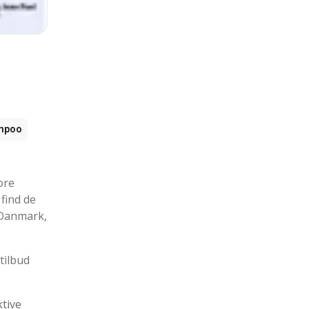
mpoo
ore
 find de
i Danmark,
tilbud
ktive