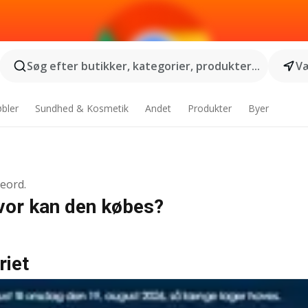
Søg efter butikker, kategorier, produkter...
Væ
bler
Sundhed & Kosmetik
Andet
Produkter
Byer
geord.
Hvor kan den købes?
riet