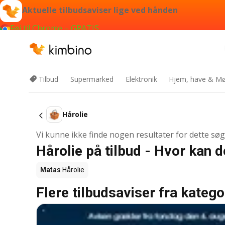
Aktuelle tilbudsaviser lige ved hånden
Føj til Chrome – GRATIS
Tilbud
Supermarked
Elektronik
Hjem, have & Mø
Hårolie
Vi kunne ikke finde nogen resultater for dette sø
Hårolie på tilbud - Hvor kan 
Matas
Hårolie
Flere tilbudsaviser fra katego