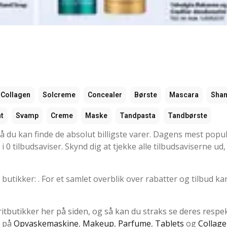
Collagen
Solcreme
Concealer
Børste
Mascara
Sha
t
Svamp
Creme
Maske
Tandpasta
Tandbørste
 så du kan finde de absolut billigste varer. Dagens mest pop
 0 tilbudsaviser. Skynd dig at tjekke alle tilbudsaviserne ud,
 butikker: . For et samlet overblik over rabatter og tilbud k
ritbutikker her på siden, og så kan du straks se deres respe
d på
Opvaskemaskine
,
Makeup
,
Parfume
,
Tablets
og
Collag