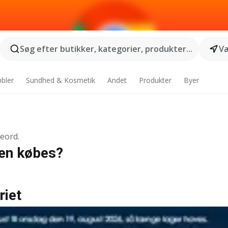
Søg efter butikker, kategorier, produkter...
Væ
bler
Sundhed & Kosmetik
Andet
Produkter
Byer
geord.
den købes?
riet