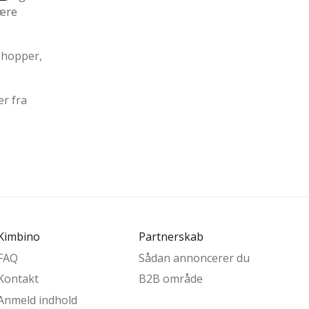
være
 shopper,
er fra
Kimbino
Partnerskab
FAQ
Sådan annoncerer du
Kontakt
B2B område
Anmeld indhold