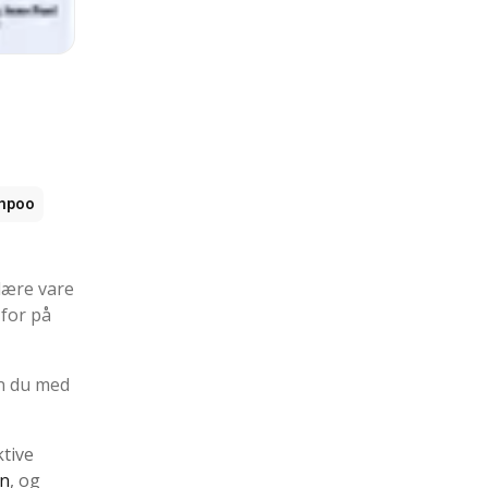
mpoo
ulære vare
 for på
an du med
ktive
en
, og