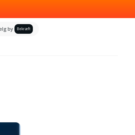
lg by
Bekræft