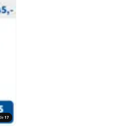
ide
17