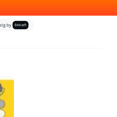
lg by
Bekræft