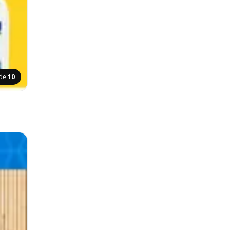
ide
10