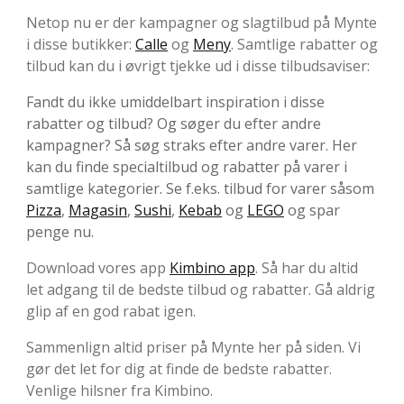
Netop nu er der kampagner og slagtilbud på Mynte
i disse butikker:
Calle
og
Meny
. Samtlige rabatter og
tilbud kan du i øvrigt tjekke ud i disse tilbudsaviser:
Fandt du ikke umiddelbart inspiration i disse
rabatter og tilbud? Og søger du efter andre
kampagner? Så søg straks efter andre varer. Her
kan du finde specialtilbud og rabatter på varer i
samtlige kategorier. Se f.eks. tilbud for varer såsom
Pizza
,
Magasin
,
Sushi
,
Kebab
og
LEGO
og spar
penge nu.
Download vores app
Kimbino app
. Så har du altid
let adgang til de bedste tilbud og rabatter. Gå aldrig
glip af en god rabat igen.
Sammenlign altid priser på Mynte her på siden. Vi
gør det let for dig at finde de bedste rabatter.
Venlige hilsner fra Kimbino.