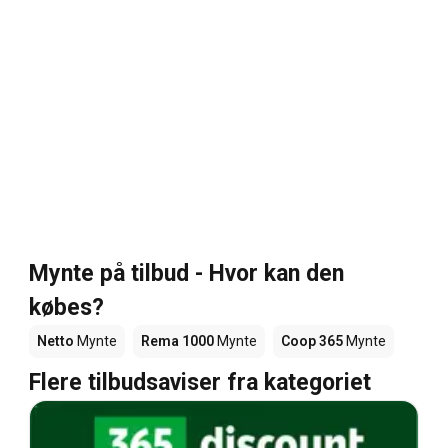
Mynte på tilbud - Hvor kan den
købes?
Netto
Mynte
Rema 1000
Mynte
Coop 365
Mynte
Flere tilbudsaviser fra kategoriet