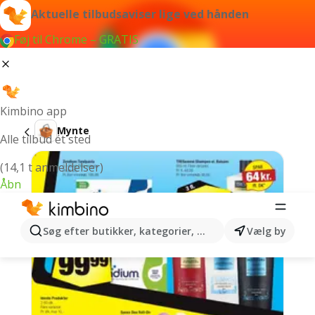
Aktuelle tilbudsaviser lige ved hånden
Føj til Chrome – GRATIS
Kimbino app
Mynte
Alle tilbud ét sted
(14,1 t anmeldelser)
Åbn
Søg efter butikker, kategorier, produkter...
Vælg by