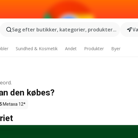
Søg efter butikker, kategorier, produkter...
Væ
bler
Sundhed & Kosmetik
Andet
Produkter
Byer
geord.
kan den købes?
5
Metaxa 12*
riet