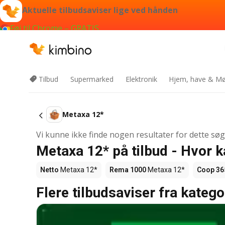
Aktuelle tilbudsaviser lige ved hånden
Føj til Chrome – GRATIS
Tilbud
Supermarked
Elektronik
Hjem, have & Mø
Metaxa 12*
Vi kunne ikke finde nogen resultater for dette sø
Metaxa 12* på tilbud - Hvor 
Netto
Metaxa 12*
Rema 1000
Metaxa 12*
Coop 36
Flere tilbudsaviser fra katego