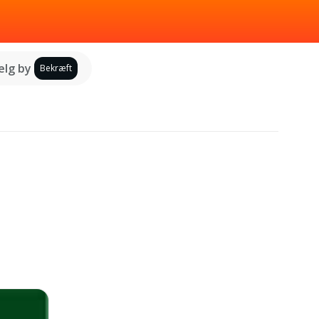
lg by
Bekræft