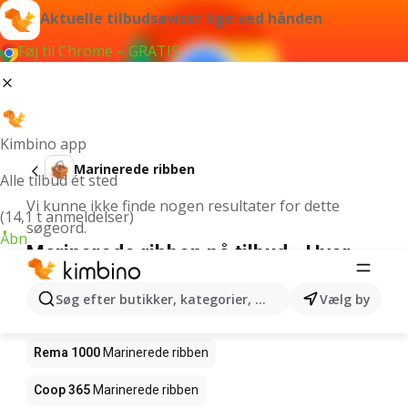
Aktuelle tilbudsaviser lige ved hånden
Føj til Chrome – GRATIS
Kimbino app
Marinerede ribben
Alle tilbud ét sted
Vi kunne ikke finde nogen resultater for dette
(14,1 t anmeldelser)
søgeord.
Åbn
Marinerede ribben på tilbud - Hvor
kan den købes?
Søg efter butikker, kategorier, produkter...
Vælg by
Netto
Marinerede ribben
Rema 1000
Marinerede ribben
Coop 365
Marinerede ribben