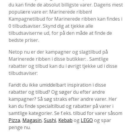
du kan finde de absolut billigste varer. Dagens mest
populære vare er: Marinerede ribben!
Kampagnetilbud for Marinerede ribben kan findes i
0 tilbudsaviser. Skynd dig at tjekke alle
tilbudsaviserne ud, for på den måde at finde de
bedste priser.
Netop nu er der kampagner og slagtilbud på
Marinerede ribben i disse butikker: . Samtlige
rabatter og tilbud kan du i øvrigt tjekke ud i disse
tilbudsaviser:
Fandt du ikke umiddelbart inspiration i disse
rabatter og tilbud? Og søger du efter andre
kampagner? Så søg straks efter andre varer. Her
kan du finde specialtilbud og rabatter på varer i
samtlige kategorier. Se f.eks. tilbud for varer såsom
Pizza
,
Magasin
,
Sushi
,
Kebab
og
LEGO
og spar
penge nu.