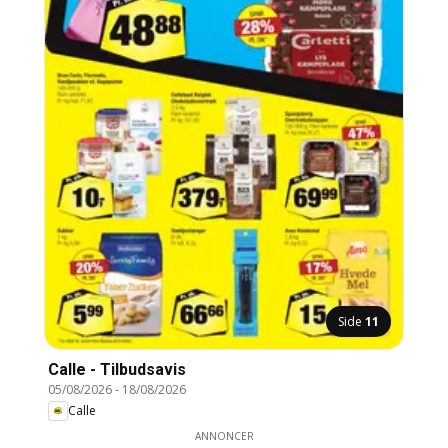
Side
11
Calle - Tilbudsavis
05/08/2026
-
18/08/2026
Calle
ANNONCER