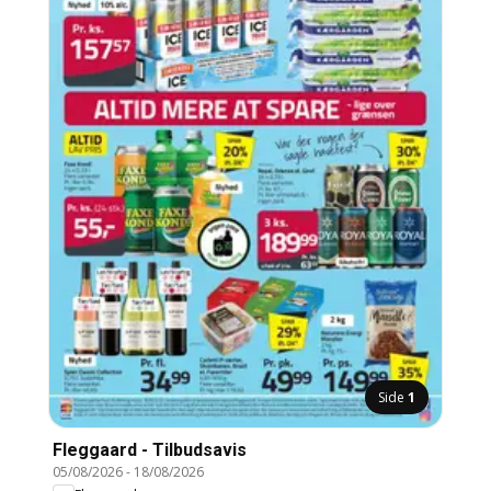
Side
1
Fleggaard - Tilbudsavis
05/08/2026
-
18/08/2026