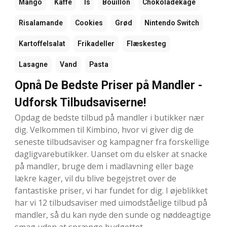
Mango
Kaffe
Is
Bouillon
Chokoladekage
Risalamande
Cookies
Grød
Nintendo Switch
Kartoffelsalat
Frikadeller
Flæskesteg
Lasagne
Vand
Pasta
Opnå De Bedste Priser på Mandler -
Udforsk Tilbudsaviserne!
Opdag de bedste tilbud på mandler i butikker nær
dig. Velkommen til Kimbino, hvor vi giver dig de
seneste tilbudsaviser og kampagner fra forskellige
dagligvarebutikker. Uanset om du elsker at snacke
på mandler, bruge dem i madlavning eller bage
lækre kager, vil du blive begejstret over de
fantastiske priser, vi har fundet for dig. I øjeblikket
har vi 12 tilbudsaviser med uimodståelige tilbud på
mandler, så du kan nyde den sunde og nøddeagtige
smag uden at sprænge budgettet.