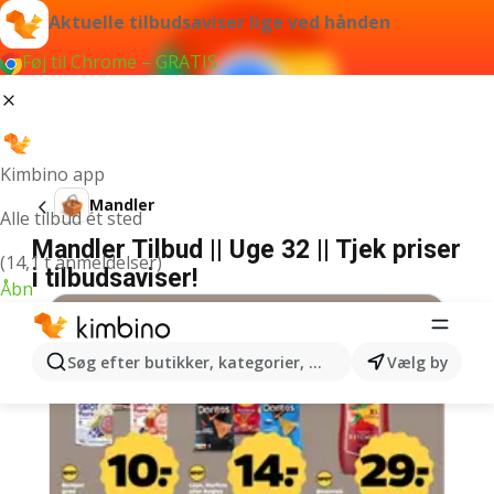
Aktuelle tilbudsaviser lige ved hånden
Føj til Chrome – GRATIS
Kimbino app
Mandler
Alle tilbud ét sted
Mandler Tilbud || Uge 32 || Tjek priser
(14,1 t anmeldelser)
i tilbudsaviser!
Åbn
Søg efter butikker, kategorier, produkter...
Vælg by