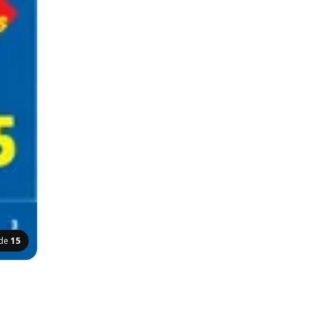
ide
15