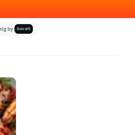
lg by
Bekræft