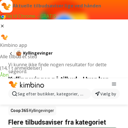
Aktuelle tilbudsaviser lige ved hånden
Føj til Chrome – GRATIS
Kimbino app
Kyllingevinger
Alle tilbud ét sted
Vi kunne ikke finde nogen resultater for dette
(14,1 t anmeldelser)
søgeord.
Åbn
Kyllingevinger på tilbud - Hvor kan
den købes?
Søg efter butikker, kategorier, produkter...
Vælg by
Netto
Kyllingevinger
Rema 1000
Kyllingevinger
Coop 365
Kyllingevinger
Flere tilbudsaviser fra kategoriet