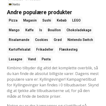
Netto
Andre populære produkter
Pizza
Magasin
Sushi
Kebab
LEGO
Mango
Kaffe
Is
Bouillon
Chokoladekage
Risalamande
Cookies
Grød
Nintendo Switch
Kartoffelsalat
Frikadeller
Flæskesteg
Lasagne
Vand
Pasta
Kimbino tilbyder dig altid det komplette overblik, så
du kan finde de absolut billigste varer. Dagens mest
populære vare er: Kyllingevinger! Kampagnetilbud
for Kyllingevinger kan findes i 0 tilbudsaviser. Skynd
dig at tjekke alle tilbudsaviserne ud, for på den
måde at finde de bedste priser.
Netop nu er der kampagner og slagtilbud på