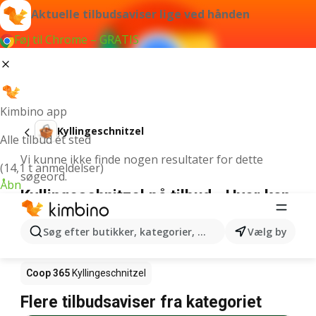
Aktuelle tilbudsaviser lige ved hånden
Føj til Chrome – GRATIS
Kimbino app
Kyllingeschnitzel
Alle tilbud ét sted
Vi kunne ikke finde nogen resultater for dette
(14,1 t anmeldelser)
søgeord.
Åbn
Kyllingeschnitzel på tilbud - Hvor kan
den købes?
Søg efter butikker, kategorier, produkter...
Vælg by
Netto
Kyllingeschnitzel
Rema 1000
Kyllingeschnitzel
Coop 365
Kyllingeschnitzel
Flere tilbudsaviser fra kategoriet