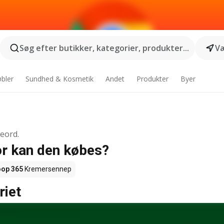
Søg efter butikker, kategorier, produkter...
Væ
bler
Sundhed & Kosmetik
Andet
Produkter
Byer
geord.
or kan den købes?
op 365
Kremersennep
riet