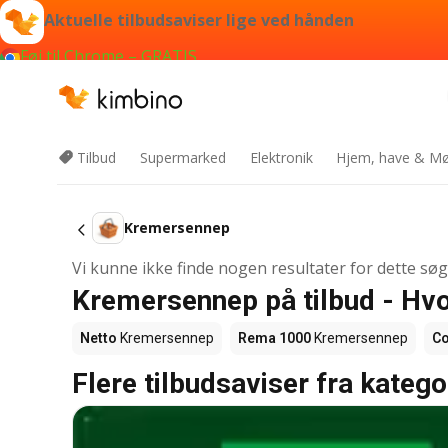
Aktuelle tilbudsaviser lige ved hånden
Føj til Chrome – GRATIS
Tilbud
Supermarked
Elektronik
Hjem, have & Mø
Kremersennep
Vi kunne ikke finde nogen resultater for dette sø
Kremersennep på tilbud - Hv
Netto
Kremersennep
Rema 1000
Kremersennep
Co
Flere tilbudsaviser fra katego