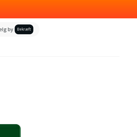
lg by
Bekræft