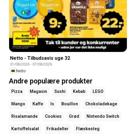
Netto - Tilbudsavis uge 32
01/08/2026
-
07/08/2026
Netto
Andre populære produkter
Pizza
Magasin
Sushi
Kebab
LEGO
Mango
Kaffe
Is
Bouillon
Chokoladekage
Risalamande
Cookies
Grød
Nintendo Switch
Kartoffelsalat
Frikadeller
Flæskesteg