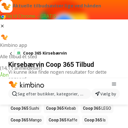
Aktuelle tilbudsaviser lige ved hånden
Føj til Chrome – GRATIS
Kimbino app
Coop 365 Kirsebærvin
Alle tilbud ét sted
Kirsebærvin Coop 365 Tilbud
(14,1 t anmeldelser)
Vi kunne ikke finde nogen resultater for dette
Åbn
søgeord.
Andre produkter i butikker Coop 365
Søg efter butikker, kategorier, produkter...
Vælg by
Coop 365
Pizza
Coop 365
Magasin
Coop 365
Sushi
Coop 365
Kebab
Coop 365
LEGO
Coop 365
Mango
Coop 365
Kaffe
Coop 365
Is