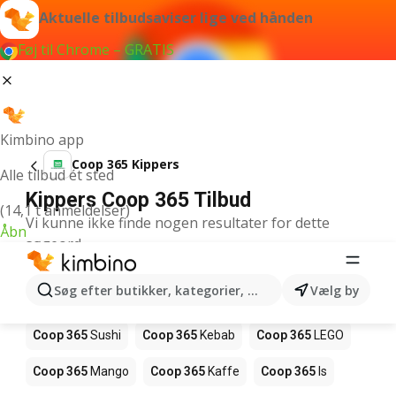
Aktuelle tilbudsaviser lige ved hånden
Føj til Chrome – GRATIS
Kimbino app
Coop 365 Kippers
Alle tilbud ét sted
Kippers Coop 365 Tilbud
(14,1 t anmeldelser)
Vi kunne ikke finde nogen resultater for dette
Åbn
søgeord.
Andre produkter i butikker Coop 365
Søg efter butikker, kategorier, produkter...
Vælg by
Coop 365
Pizza
Coop 365
Magasin
Coop 365
Sushi
Coop 365
Kebab
Coop 365
LEGO
Coop 365
Mango
Coop 365
Kaffe
Coop 365
Is