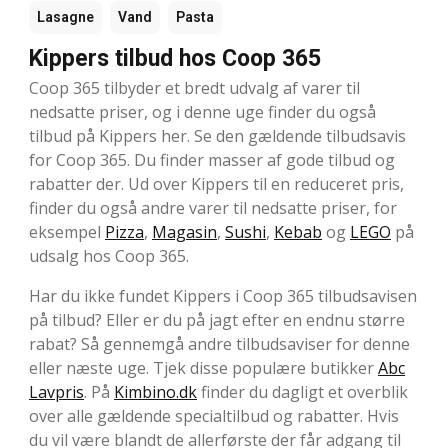
Lasagne
Vand
Pasta
Kippers tilbud hos Coop 365
Coop 365 tilbyder et bredt udvalg af varer til
nedsatte priser, og i denne uge finder du også
tilbud på Kippers her. Se den gældende tilbudsavis
for Coop 365. Du finder masser af gode tilbud og
rabatter der. Ud over Kippers til en reduceret pris,
finder du også andre varer til nedsatte priser, for
eksempel
Pizza
,
Magasin
,
Sushi
,
Kebab
og
LEGO
på
udsalg hos Coop 365.
Har du ikke fundet Kippers i Coop 365 tilbudsavisen
på tilbud? Eller er du på jagt efter en endnu større
rabat? Så gennemgå andre tilbudsaviser for denne
eller næste uge. Tjek disse populære butikker
Abc
Lavpris
. På
Kimbino.dk
finder du dagligt et overblik
over alle gældende specialtilbud og rabatter. Hvis
du vil være blandt de allerførste der får adgang til