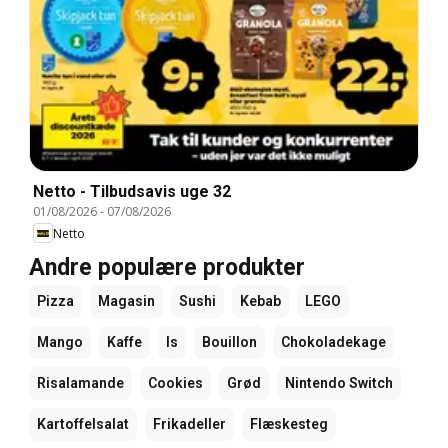
Netto - Tilbudsavis uge 32
01/08/2026
-
07/08/2026
Netto
Andre populære produkter
Pizza
Magasin
Sushi
Kebab
LEGO
Mango
Kaffe
Is
Bouillon
Chokoladekage
Risalamande
Cookies
Grød
Nintendo Switch
Kartoffelsalat
Frikadeller
Flæskesteg