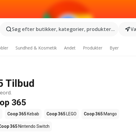
Søg efter butikker, kategorier, produkter...
Væ
bler
Sundhed & Kosmetik
Andet
Produkter
Byer
 Tilbud
geord.
oop 365
Coop 365
Kebab
Coop 365
LEGO
Coop 365
Mango
Coop 365
Nintendo Switch