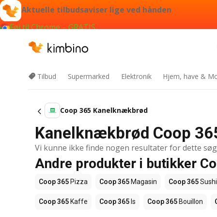
Aktuelle tilbudsaviser lige ved hånden
Føj til Chrome – GRATIS
Tilbud
Supermarked
Elektronik
Hjem, have & Mo
Coop 365 Kanelknækbrød
Kanelknækbrød Coop 365
Vi kunne ikke finde nogen resultater for dette sø
Andre produkter i butikker C
Coop 365
Pizza
Coop 365
Magasin
Coop 365
Sushi
Coop 365
Kaffe
Coop 365
Is
Coop 365
Bouillon