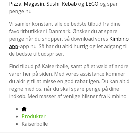
Pizza
,
Magasin
,
Sushi
,
Kebab
og
LEGO
og spar
penge nu.
Vi samler konstant alle de bedste tilbud fra dine
favoritbutikker i Danmark. Ønsker du at spare
penge når du shopper, så download vores
Kimbino
app
-app nu. Så har du altid hurtig og let adgang til
de bedste tilbudspriser.
Find tilbud på Kaiserbolle, samt på et væld af andre
varer her på siden. Med vores assistance kommer
du aldrig til at misse en god rabat igen. Du kan altid
regne med os, når du skal spare penge på dine
indkøb. Med masser af venlige hilsner fra Kimbino.
Produkter
Kaiserbolle