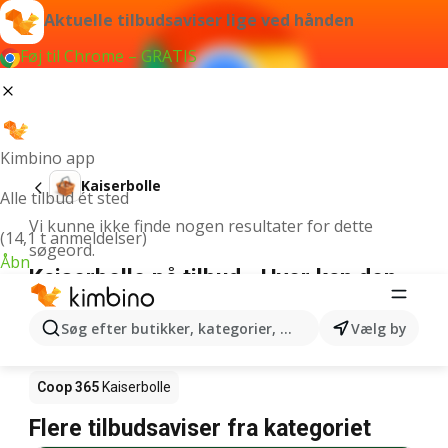
Aktuelle tilbudsaviser lige ved hånden
Føj til Chrome – GRATIS
Kimbino app
Kaiserbolle
Alle tilbud ét sted
Vi kunne ikke finde nogen resultater for dette
(14,1 t anmeldelser)
søgeord.
Åbn
Kaiserbolle på tilbud - Hvor kan den
købes?
Søg efter butikker, kategorier, produkter...
Vælg by
Netto
Kaiserbolle
Rema 1000
Kaiserbolle
Coop 365
Kaiserbolle
Flere tilbudsaviser fra kategoriet