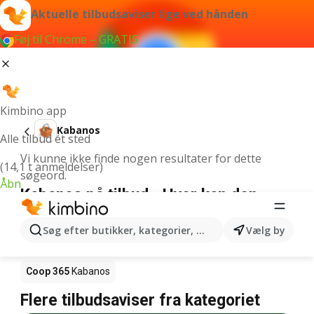
Aktuelle tilbudsaviser lige ved hånden
Føj til Chrome – GRATIS
Kimbino app
Kabanos
Alle tilbud ét sted
Vi kunne ikke finde nogen resultater for dette
(14,1 t anmeldelser)
søgeord.
Åbn
Kabanos på tilbud - Hvor kan den
købes?
Søg efter butikker, kategorier, produkter...
Vælg by
Netto
Kabanos
Rema 1000
Kabanos
Coop 365
Kabanos
Flere tilbudsaviser fra kategoriet