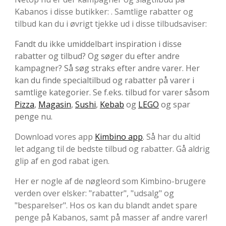
Kabanos i disse butikker: . Samtlige rabatter og
tilbud kan du i øvrigt tjekke ud i disse tilbudsaviser:
Fandt du ikke umiddelbart inspiration i disse
rabatter og tilbud? Og søger du efter andre
kampagner? Så søg straks efter andre varer. Her
kan du finde specialtilbud og rabatter på varer i
samtlige kategorier. Se f.eks. tilbud for varer såsom
Pizza
,
Magasin
,
Sushi
,
Kebab
og
LEGO
og spar
penge nu.
Download vores app
Kimbino app
. Så har du altid
let adgang til de bedste tilbud og rabatter. Gå aldrig
glip af en god rabat igen.
Her er nogle af de nøgleord som Kimbino-brugere
verden over elsker: "rabatter", "udsalg" og
"besparelser". Hos os kan du blandt andet spare
penge på Kabanos, samt på masser af andre varer!