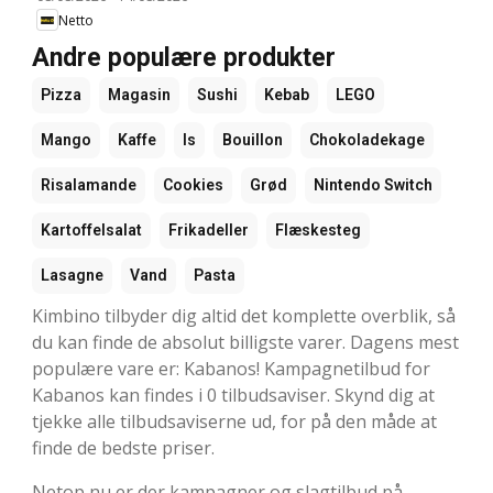
Netto
Andre populære produkter
Pizza
Magasin
Sushi
Kebab
LEGO
Mango
Kaffe
Is
Bouillon
Chokoladekage
Risalamande
Cookies
Grød
Nintendo Switch
Kartoffelsalat
Frikadeller
Flæskesteg
Lasagne
Vand
Pasta
Kimbino tilbyder dig altid det komplette overblik, så
du kan finde de absolut billigste varer. Dagens mest
populære vare er: Kabanos! Kampagnetilbud for
Kabanos kan findes i 0 tilbudsaviser. Skynd dig at
tjekke alle tilbudsaviserne ud, for på den måde at
finde de bedste priser.
Netop nu er der kampagner og slagtilbud på