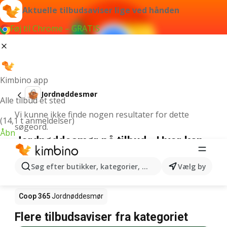
Aktuelle tilbudsaviser lige ved hånden
Føj til Chrome – GRATIS
Kimbino app
Jordnøddesmør
Alle tilbud ét sted
Vi kunne ikke finde nogen resultater for dette
(14,1 t anmeldelser)
søgeord.
Åbn
Jordnøddesmør på tilbud - Hvor kan
den købes?
Søg efter butikker, kategorier, produkter...
Vælg by
Netto
Jordnøddesmør
Rema 1000
Jordnøddesmør
Coop 365
Jordnøddesmør
Flere tilbudsaviser fra kategoriet