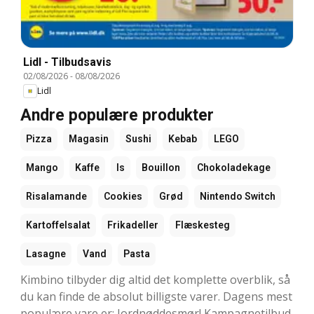
Lidl - Tilbudsavis
02/08/2026
-
08/08/2026
Lidl
Andre populære produkter
Pizza
Magasin
Sushi
Kebab
LEGO
Mango
Kaffe
Is
Bouillon
Chokoladekage
Risalamande
Cookies
Grød
Nintendo Switch
Kartoffelsalat
Frikadeller
Flæskesteg
Lasagne
Vand
Pasta
Kimbino tilbyder dig altid det komplette overblik, så
du kan finde de absolut billigste varer. Dagens mest
populære vare er: Jordnøddesmør! Kampagnetilbud