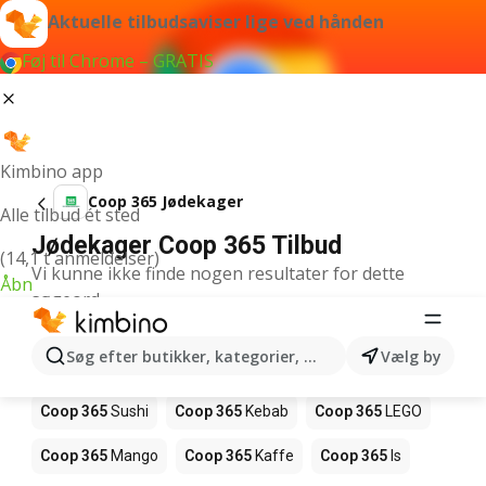
Aktuelle tilbudsaviser lige ved hånden
Føj til Chrome – GRATIS
Kimbino app
Coop 365 Jødekager
Alle tilbud ét sted
Jødekager Coop 365 Tilbud
(14,1 t anmeldelser)
Vi kunne ikke finde nogen resultater for dette
Åbn
søgeord.
Andre produkter i butikker Coop 365
Søg efter butikker, kategorier, produkter...
Vælg by
Coop 365
Pizza
Coop 365
Magasin
Coop 365
Sushi
Coop 365
Kebab
Coop 365
LEGO
Coop 365
Mango
Coop 365
Kaffe
Coop 365
Is