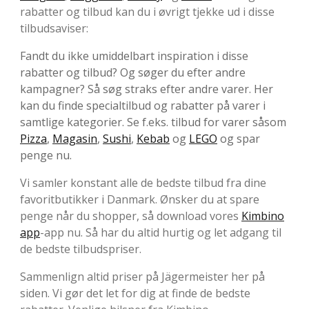
rabatter og tilbud kan du i øvrigt tjekke ud i disse
tilbudsaviser:
Fandt du ikke umiddelbart inspiration i disse
rabatter og tilbud? Og søger du efter andre
kampagner? Så søg straks efter andre varer. Her
kan du finde specialtilbud og rabatter på varer i
samtlige kategorier. Se f.eks. tilbud for varer såsom
Pizza
,
Magasin
,
Sushi
,
Kebab
og
LEGO
og spar
penge nu.
Vi samler konstant alle de bedste tilbud fra dine
favoritbutikker i Danmark. Ønsker du at spare
penge når du shopper, så download vores
Kimbino
app
-app nu. Så har du altid hurtig og let adgang til
de bedste tilbudspriser.
Sammenlign altid priser på Jägermeister her på
siden. Vi gør det let for dig at finde de bedste