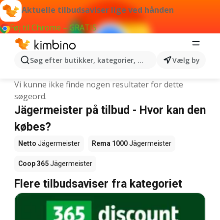
Aktuelle tilbudsaviser lige ved hånden
Føj til Chrome – GRATIS
Søg efter butikker, kategorier, produkter...
Vælg by
Jägermeister
Vi kunne ikke finde nogen resultater for dette
søgeord.
Jägermeister på tilbud - Hvor kan den
købes?
Netto
Jägermeister
Rema 1000
Jägermeister
Coop 365
Jägermeister
Flere tilbudsaviser fra kategoriet