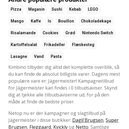
Pizza
Magasin
Sushi
Kebab
LEGO
Mango
Kaffe
Is
Bouillon
Chokoladekage
Risalamande
Cookies
Grød
Nintendo Switch
Kartoffelsalat
Frikadeller
Flæskesteg
Lasagne
Vand
Pasta
Kimbino tilbyder dig altid det komplette overblik, så
du kan finde de absolut billigste varer. Dagens mest
populære vare er: Jägermeister! Kampagnetilbud
for Jägermeister kan findes i 0 tilbudsaviser. Skynd
dig at tjekke alle tilbudsaviserne ud, for på den
måde at finde de bedste priser.
Netop nu er der kampagner og slagtilbud på
Jägermeister i disse butikker:
Dagli'Brugsen
,
Super
Brugsen
,
Fleggaard
,
Kvickly
og
Netto
. Samtlige