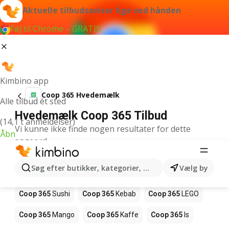
Aktuelle tilbudsaviser lige ved hånden
Føj til Chrome – GRATIS
Kimbino app
Coop 365 Hvedemælk
Alle tilbud ét sted
Hvedemælk Coop 365 Tilbud
(14,1 t anmeldelser)
Vi kunne ikke finde nogen resultater for dette
Åbn
søgeord.
Andre produkter i butikker Coop 365
Søg efter butikker, kategorier, produkter...
Vælg by
Coop 365
Pizza
Coop 365
Magasin
Coop 365
Sushi
Coop 365
Kebab
Coop 365
LEGO
Coop 365
Mango
Coop 365
Kaffe
Coop 365
Is