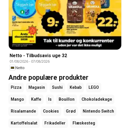
Netto - Tilbudsavis uge 32
01/08/2026
-
07/08/2026
Netto
Andre populære produkter
Pizza
Magasin
Sushi
Kebab
LEGO
Mango
Kaffe
Is
Bouillon
Chokoladekage
Risalamande
Cookies
Grød
Nintendo Switch
Kartoffelsalat
Frikadeller
Flæskesteg