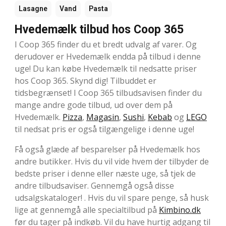
Lasagne
Vand
Pasta
Hvedemælk tilbud hos Coop 365
I Coop 365 finder du et bredt udvalg af varer. Og
derudover er Hvedemælk endda på tilbud i denne
uge! Du kan købe Hvedemælk til nedsatte priser
hos Coop 365. Skynd dig! Tilbuddet er
tidsbegrænset! I Coop 365 tilbudsavisen finder du
mange andre gode tilbud, ud over dem på
Hvedemælk.
Pizza
,
Magasin
,
Sushi
,
Kebab
og
LEGO
til nedsat pris er også tilgængelige i denne uge!
Få også glæde af besparelser på Hvedemælk hos
andre butikker. Hvis du vil vide hvem der tilbyder de
bedste priser i denne eller næste uge, så tjek de
andre tilbudsaviser. Gennemgå også disse
udsalgskataloger! . Hvis du vil spare penge, så husk
lige at gennemgå alle specialtilbud på
Kimbino.dk
før du tager på indkøb. Vil du have hurtig adgang til