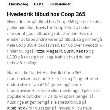
Flæskesteg
Pasta
Julekalender
Hvededrik tilbud hos Coop 365
Hvededrik er på tilbud hos Coop 365 lige nu. Se den
gældende tilbudsavis for Coop 365. Du finder
masser af gode tilbud og rabatter der. Hvis du
ønsker at købe andre varer på tilbud, så gennemgå
hele Coop 365-tilbudsavisen. For ud over Hvededrik,
finder du også
Pizza
,
Magasin
,
Sushi
,
Kebab
og
LEGO
på udsalg her i dag. Køb alt hvad du har
behov for billigt!
Har du ikke fundet Hvededrik i Coop 365
tilbudsavisen på tilbud? Eller er du på jagt efter en
endnu større rabat? Så gennemgå andre
tilbudsaviser for denne eller næste uge. Tjek disse
populære butikker . Hvis du vil spare penge, så
husk lige at gennemgå alle specialtilbud på
Kimbino.dk
før du tager på indkøb. Vil du have