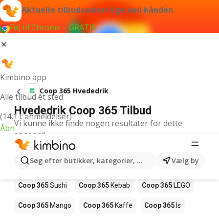
Aktuelle tilbudsaviser lige ved hånden
Føj til Chrome – GRATIS
Kimbino app
Coop 365 Hvededrik
Alle tilbud ét sted
Hvededrik Coop 365 Tilbud
(14,1 t anmeldelser)
Vi kunne ikke finde nogen resultater for dette
Åbn
søgeord.
Andre produkter i butikker Coop 365
Søg efter butikker, kategorier, produkter...
Vælg by
Coop 365
Pizza
Coop 365
Magasin
Coop 365
Sushi
Coop 365
Kebab
Coop 365
LEGO
Coop 365
Mango
Coop 365
Kaffe
Coop 365
Is