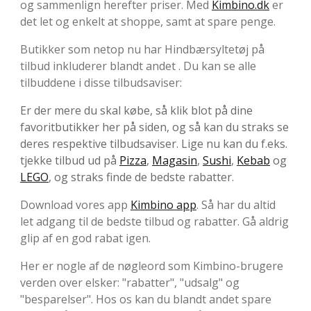
og sammenlign herefter priser. Med
Kimbino.dk
er
det let og enkelt at shoppe, samt at spare penge.
Butikker som netop nu har Hindbærsyltetøj på
tilbud inkluderer blandt andet . Du kan se alle
tilbuddene i disse tilbudsaviser:
Er der mere du skal købe, så klik blot på dine
favoritbutikker her på siden, og så kan du straks se
deres respektive tilbudsaviser. Lige nu kan du f.eks.
tjekke tilbud ud på
Pizza
,
Magasin
,
Sushi
,
Kebab
og
LEGO
, og straks finde de bedste rabatter.
Download vores app
Kimbino app
. Så har du altid
let adgang til de bedste tilbud og rabatter. Gå aldrig
glip af en god rabat igen.
Her er nogle af de nøgleord som Kimbino-brugere
verden over elsker: "rabatter", "udsalg" og
"besparelser". Hos os kan du blandt andet spare