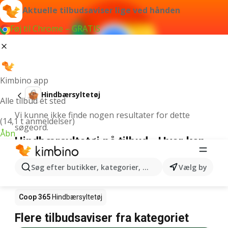
Aktuelle tilbudsaviser lige ved hånden
Føj til Chrome – GRATIS
Kimbino app
Hindbærsyltetøj
Alle tilbud ét sted
Vi kunne ikke finde nogen resultater for dette
(14,1 t anmeldelser)
søgeord.
Åbn
Hindbærsyltetøj på tilbud - Hvor kan
den købes?
Søg efter butikker, kategorier, produkter...
Vælg by
Netto
Hindbærsyltetøj
Rema 1000
Hindbærsyltetøj
Coop 365
Hindbærsyltetøj
Flere tilbudsaviser fra kategoriet