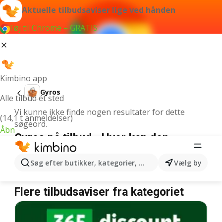
Aktuelle tilbudsaviser lige ved hånden
Føj til Chrome – GRATIS
Kimbino app
Gyros
Alle tilbud ét sted
Vi kunne ikke finde nogen resultater for dette
(14,1 t anmeldelser)
søgeord.
Åbn
Gyros på tilbud - Hvor kan den
købes?
Søg efter butikker, kategorier, produkter...
Vælg by
Netto
Gyros
Rema 1000
Gyros
Coop 365
Gyros
Flere tilbudsaviser fra kategoriet