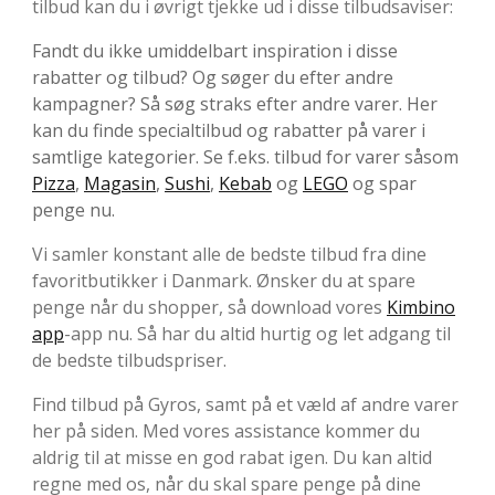
tilbud kan du i øvrigt tjekke ud i disse tilbudsaviser:
Fandt du ikke umiddelbart inspiration i disse
rabatter og tilbud? Og søger du efter andre
kampagner? Så søg straks efter andre varer. Her
kan du finde specialtilbud og rabatter på varer i
samtlige kategorier. Se f.eks. tilbud for varer såsom
Pizza
,
Magasin
,
Sushi
,
Kebab
og
LEGO
og spar
penge nu.
Vi samler konstant alle de bedste tilbud fra dine
favoritbutikker i Danmark. Ønsker du at spare
penge når du shopper, så download vores
Kimbino
app
-app nu. Så har du altid hurtig og let adgang til
de bedste tilbudspriser.
Find tilbud på Gyros, samt på et væld af andre varer
her på siden. Med vores assistance kommer du
aldrig til at misse en god rabat igen. Du kan altid
regne med os, når du skal spare penge på dine