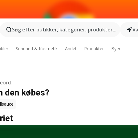
Søg efter butikker, kategorier, produkter...
Væ
bler
Sundhed & Kosmetik
Andet
Produkter
Byer
geord.
an den købes?
llsauce
riet