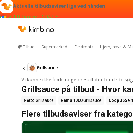
Aktuelle tilbudsaviser lige ved hånden
Føj til Chrome – GRATIS
Tilbud
Supermarked
Elektronik
Hjem, have & Mø
Grillsauce
Vi kunne ikke finde nogen resultater for dette sø
Grillsauce på tilbud - Hvor k
Netto
Grillsauce
Rema 1000
Grillsauce
Coop 365
Gri
Flere tilbudsaviser fra katego