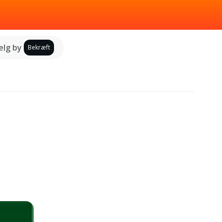
lg by
Bekræft