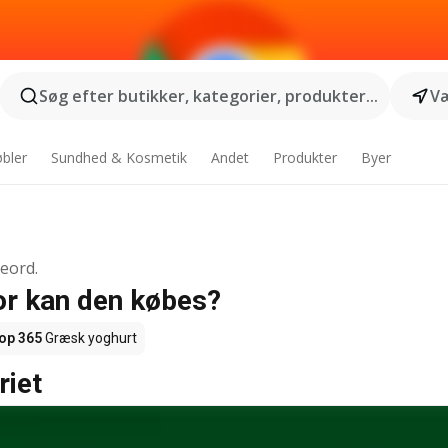
Søg efter butikker, kategorier, produkter...
Væ
bler
Sundhed & Kosmetik
Andet
Produkter
Byer
geord.
or kan den købes?
op 365
Græsk yoghurt
riet