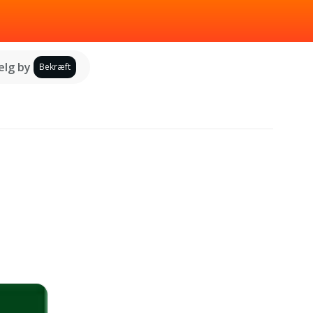
lg by
Bekræft