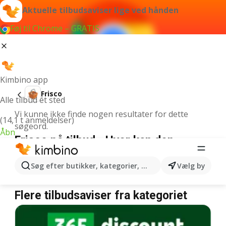
Aktuelle tilbudsaviser lige ved hånden
Føj til Chrome – GRATIS
Kimbino app
Frisco
Alle tilbud ét sted
Vi kunne ikke finde nogen resultater for dette
(14,1 t anmeldelser)
søgeord.
Åbn
Frisco på tilbud - Hvor kan den
købes?
Søg efter butikker, kategorier, produkter...
Vælg by
Netto
Frisco
Rema 1000
Frisco
Coop 365
Frisco
Flere tilbudsaviser fra kategoriet