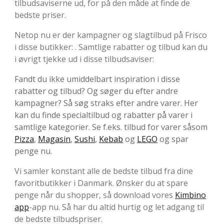
tilbudsaviserne ud, for på den måde at finde de
bedste priser.
Netop nu er der kampagner og slagtilbud på Frisco
i disse butikker: . Samtlige rabatter og tilbud kan du
i øvrigt tjekke ud i disse tilbudsaviser:
Fandt du ikke umiddelbart inspiration i disse
rabatter og tilbud? Og søger du efter andre
kampagner? Så søg straks efter andre varer. Her
kan du finde specialtilbud og rabatter på varer i
samtlige kategorier. Se f.eks. tilbud for varer såsom
Pizza
,
Magasin
,
Sushi
,
Kebab
og
LEGO
og spar
penge nu.
Vi samler konstant alle de bedste tilbud fra dine
favoritbutikker i Danmark. Ønsker du at spare
penge når du shopper, så download vores
Kimbino
app
-app nu. Så har du altid hurtig og let adgang til
de bedste tilbudspriser.