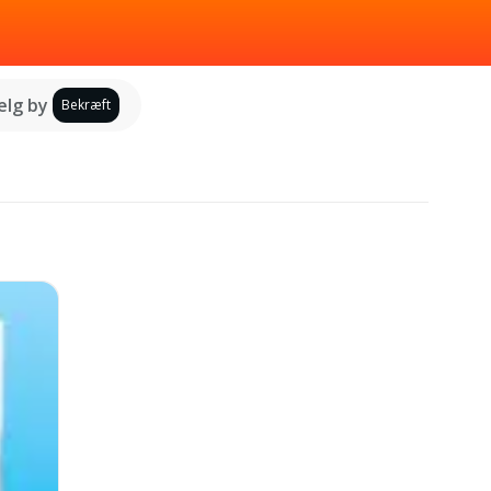
lg by
Bekræft