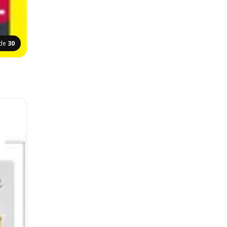
ide
30