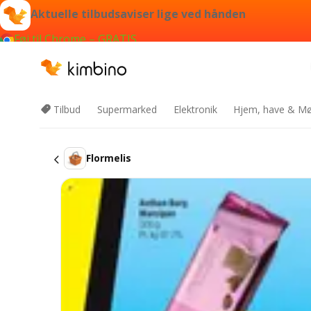
Aktuelle tilbudsaviser lige ved hånden
Føj til Chrome – GRATIS
Tilbud
Supermarked
Elektronik
Hjem, have & Mø
Flormelis