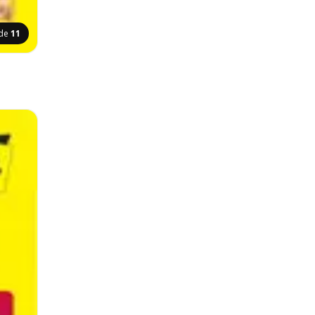
ide
11