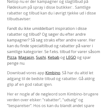
Netop nu er der kampagner og slagtilbud på
Flødeskum på spray i disse butikker: . Samtlige
rabatter og tilbud kan du i øvrigt tjekke ud i disse
tilbudsaviser:
Fandt du ikke umiddelbart inspiration i disse
rabatter og tilbud? Og søger du efter andre
kampagner? Så søg straks efter andre varer. Her
kan du finde specialtilbud og rabatter på varer i
samtlige kategorier. Se f.eks. tilbud for varer såsom
Pizza
,
Magasin
,
Sushi
,
Kebab
og
LEGO
og spar
penge nu.
Download vores app
Kimbino
. Så har du altid let
adgang til de bedste tilbud og rabatter. Gå aldrig
glip af en god rabat igen.
Her er nogle af de nøgleord som Kimbino-brugere
verden over elsker: "rabatter", "udsalg" og
"besparelser". Hos os kan du blandt andet spare