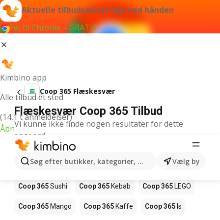
Aktuelle tilbudsaviser lige ved hånden
Føj til Chrome – GRATIS
Kimbino app
Coop 365 Flæskesvær
Alle tilbud ét sted
Flæskesvær Coop 365 Tilbud
(14,1 t anmeldelser)
Vi kunne ikke finde nogen resultater for dette
Åbn
søgeord.
Andre produkter i butikker Coop 365
Søg efter butikker, kategorier, produkter...
Vælg by
Coop 365
Pizza
Coop 365
Magasin
Coop 365
Sushi
Coop 365
Kebab
Coop 365
LEGO
Coop 365
Mango
Coop 365
Kaffe
Coop 365
Is