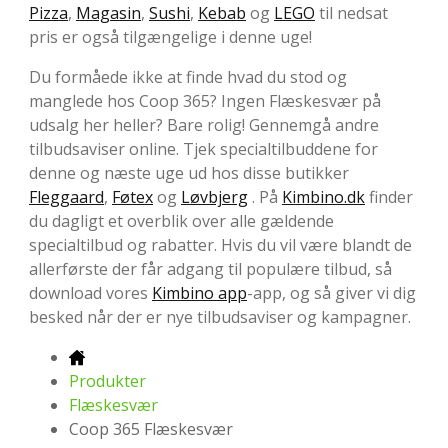
Pizza
,
Magasin
,
Sushi
,
Kebab
og
LEGO
til nedsat
pris er også tilgængelige i denne uge!
Du formåede ikke at finde hvad du stod og
manglede hos Coop 365? Ingen Flæskesvær på
udsalg her heller? Bare rolig! Gennemgå andre
tilbudsaviser online. Tjek specialtilbuddene for
denne og næste uge ud hos disse butikker
Fleggaard
,
Føtex
og
Løvbjerg
. På
Kimbino.dk
finder
du dagligt et overblik over alle gældende
specialtilbud og rabatter. Hvis du vil være blandt de
allerførste der får adgang til populære tilbud, så
download vores
Kimbino app
-app, og så giver vi dig
besked når der er nye tilbudsaviser og kampagner.
Produkter
Flæskesvær
Coop 365 Flæskesvær