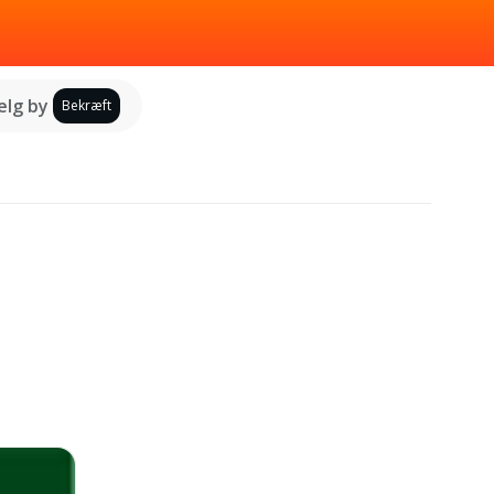
lg by
Bekræft