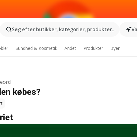
Søg efter butikker, kategorier, produkter...
Væ
bler
Sundhed & Kosmetik
Andet
Produkter
Byer
geord.
 den købes?
rt
riet