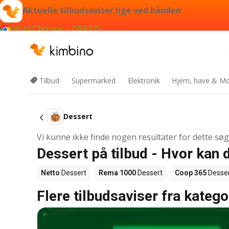
Aktuelle tilbudsaviser lige ved hånden
Føj til Chrome – GRATIS
Tilbud
Supermarked
Elektronik
Hjem, have & Mo
Dessert
Vi kunne ikke finde nogen resultater for dette sø
Dessert på tilbud - Hvor kan
Netto
Dessert
Rema 1000
Dessert
Coop 365
Desse
Flere tilbudsaviser fra katego