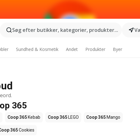
Søg efter butikker, kategorier, produkter...
Væ
bler
Sundhed & Kosmetik
Andet
Produkter
Byer
bud
geord.
oop 365
Coop 365
Kebab
Coop 365
LEGO
Coop 365
Mango
Coop 365
Cookies