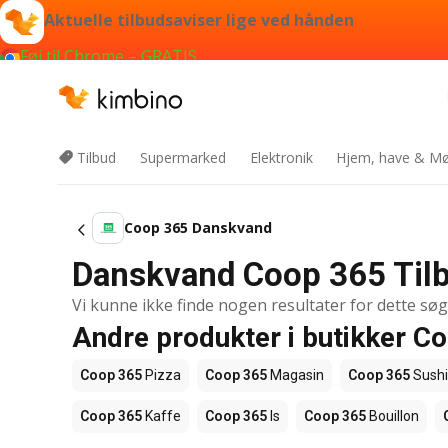
Aktuelle tilbudsaviser lige ved hånden
Føj til Chrome – GRATIS
Tilbud
Supermarked
Elektronik
Hjem, have & Mø
Coop 365 Danskvand
Danskvand Coop 365 Til
Vi kunne ikke finde nogen resultater for dette sø
Andre produkter i butikker C
Coop 365
Pizza
Coop 365
Magasin
Coop 365
Sushi
Coop 365
Kaffe
Coop 365
Is
Coop 365
Bouillon