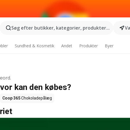
Søg efter butikker, kategorier, produkter...
Væ
bler
Sundhed & Kosmetik
Andet
Produkter
Byer
geord.
Hvor kan den købes?
Coop 365
Chokoladepålæg
riet