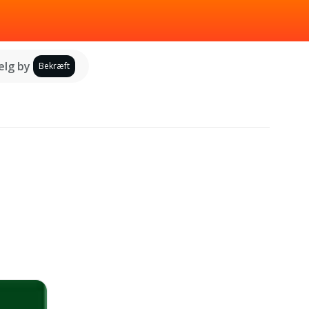
lg by
Bekræft