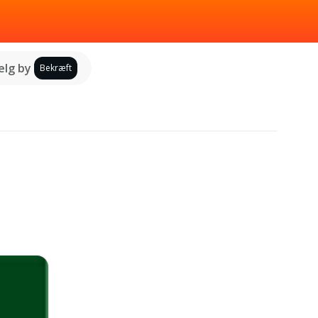
lg by
Bekræft