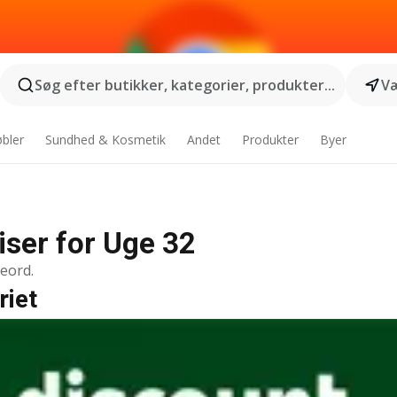
Søg efter butikker, kategorier, produkter...
Væ
bler
Sundhed & Kosmetik
Andet
Produkter
Byer
riser for Uge 32
geord.
riet