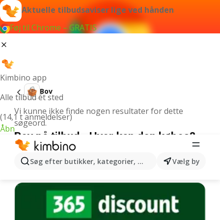
Aktuelle tilbudsaviser lige ved hånden
Føj til Chrome – GRATIS
Kimbino app
Bov
Alle tilbud ét sted
Vi kunne ikke finde nogen resultater for dette
(14,1 t anmeldelser)
søgeord.
Åbn
Bov på tilbud - Hvor kan den købes?
Netto
Bov
Rema 1000
Bov
Coop 365
Bov
Søg efter butikker, kategorier, produkter...
Vælg by
Flere tilbudsaviser fra kategoriet