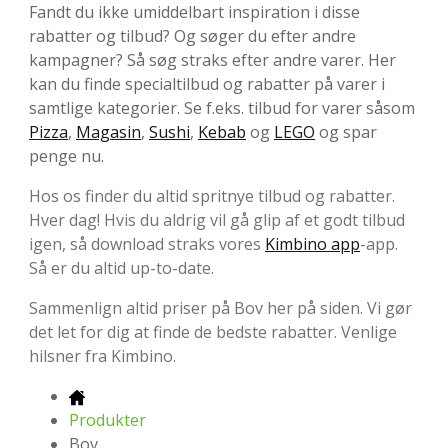
Fandt du ikke umiddelbart inspiration i disse
rabatter og tilbud? Og søger du efter andre
kampagner? Så søg straks efter andre varer. Her
kan du finde specialtilbud og rabatter på varer i
samtlige kategorier. Se f.eks. tilbud for varer såsom
Pizza
,
Magasin
,
Sushi
,
Kebab
og
LEGO
og spar
penge nu.
Hos os finder du altid spritnye tilbud og rabatter.
Hver dag! Hvis du aldrig vil gå glip af et godt tilbud
igen, så download straks vores
Kimbino app
-app.
Så er du altid up-to-date.
Sammenlign altid priser på Bov her på siden. Vi gør
det let for dig at finde de bedste rabatter. Venlige
hilsner fra Kimbino.
Produkter
Bov