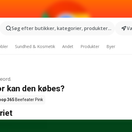
Søg efter butikker, kategorier, produkter...
Væ
bler
Sundhed & Kosmetik
Andet
Produkter
Byer
geord.
or kan den købes?
oop 365
Beefeater Pink
riet