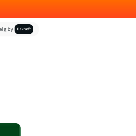
lg by
Bekræft