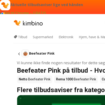
Aktuelle tilbudsaviser lige ved hånden
Føj til Chrome – GRATIS
Tilbud
Supermarked
Elektronik
Hjem, have & Mø
Beefeater Pink
Vi kunne ikke finde nogen resultater for dette sø
Beefeater Pink på tilbud - Hv
Netto
Beefeater Pink
Rema 1000
Beefeater Pink
C
Flere tilbudsaviser fra katego