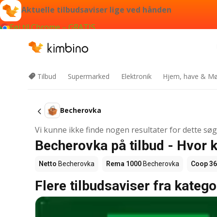
Aktuelle tilbudsaviser lige ved hånden
Føj til Chrome – GRATIS
Tilbud
Supermarked
Elektronik
Hjem, have & Mø
Becherovka
Vi kunne ikke finde nogen resultater for dette sø
Becherovka på tilbud - Hvor 
Netto
Becherovka
Rema 1000
Becherovka
Coop 3
Flere tilbudsaviser fra katego