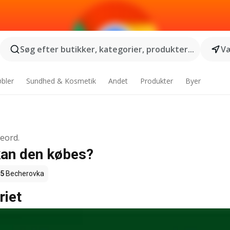
Søg efter butikker, kategorier, produkter...
Væ
bler
Sundhed & Kosmetik
Andet
Produkter
Byer
geord.
kan den købes?
65
Becherovka
riet