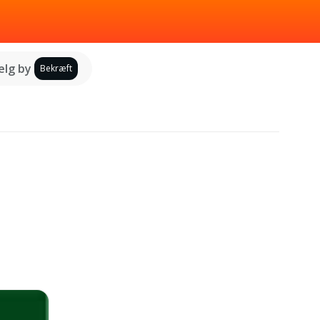
lg by
Bekræft