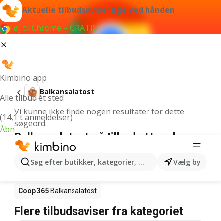
Aktuelle tilbudsaviser lige ved hånden
Føj til Chrome – GRATIS
Kimbino app
Balkansalatost
Alle tilbud ét sted
Vi kunne ikke finde nogen resultater for dette
(14,1 t anmeldelser)
søgeord.
Åbn
Balkansalatost på tilbud - Hvor kan
den købes?
Søg efter butikker, kategorier, produkter...
Vælg by
Netto
Balkansalatost
Rema 1000
Balkansalatost
Coop 365
Balkansalatost
Flere tilbudsaviser fra kategoriet