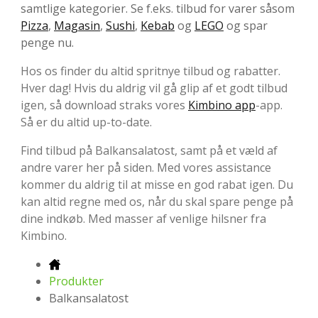
samtlige kategorier. Se f.eks. tilbud for varer såsom
Pizza
,
Magasin
,
Sushi
,
Kebab
og
LEGO
og spar
penge nu.
Hos os finder du altid spritnye tilbud og rabatter.
Hver dag! Hvis du aldrig vil gå glip af et godt tilbud
igen, så download straks vores
Kimbino app
-app.
Så er du altid up-to-date.
Find tilbud på Balkansalatost, samt på et væld af
andre varer her på siden. Med vores assistance
kommer du aldrig til at misse en god rabat igen. Du
kan altid regne med os, når du skal spare penge på
dine indkøb. Med masser af venlige hilsner fra
Kimbino.
Produkter
Balkansalatost