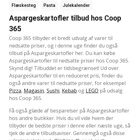
Flæskesteg
Pasta
Julekalender
Aspargeskartofler tilbud hos Coop
365
Coop 365 tilbyder et bredt udvalg af varer til
nedsatte priser, og i denne uge finder du også
tilbud på Aspargeskartofler her. Du kan købe
Aspargeskartofler til nedsatte priser hos Coop 365.
Skynd dig! Tilbuddet er tidsbegrænset! Ud over
Aspargeskartofler til en reduceret pris, finder du
også andre varer til nedsatte priser, for eksempel
Pizza
,
Magasin
,
Sushi
,
Kebab
og
LEGO
på udsalg
hos Coop 365.
Få også glæde af besparelser på Aspargeskartofler
hos andre butikker. Hvis du vil vide hvem der
tilbyder de bedste priser i denne eller næste uge, så
tjek de andre tilbudsaviser. Gennemgå også disse