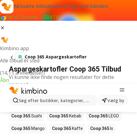
Aktuelle tilbudsaviser lige ved hånden
Føj til Chrome – GRATIS
Kimbino app
Coop 365 Aspargeskartofler
Alle tilbud ét sted
Aspargeskartofler Coop 365 Tilbud
(14,1 t anmeldelser)
Vi kunne ikke finde nogen resultater for dette
Åbn
søgeord.
Andre produkter i butikker Coop 365
Søg efter butikker, kategorier, produkter...
Vælg by
Coop 365
Pizza
Coop 365
Magasin
Coop 365
Sushi
Coop 365
Kebab
Coop 365
LEGO
Coop 365
Mango
Coop 365
Kaffe
Coop 365
Is