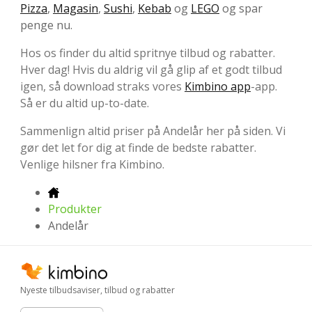
Pizza
,
Magasin
,
Sushi
,
Kebab
og
LEGO
og spar
penge nu.
Hos os finder du altid spritnye tilbud og rabatter.
Hver dag! Hvis du aldrig vil gå glip af et godt tilbud
igen, så download straks vores
Kimbino app
-app.
Så er du altid up-to-date.
Sammenlign altid priser på Andelår her på siden. Vi
gør det let for dig at finde de bedste rabatter.
Venlige hilsner fra Kimbino.
Produkter
Andelår
Nyeste tilbudsaviser, tilbud og rabatter