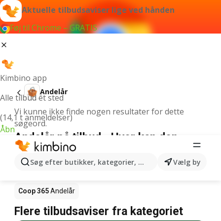
Aktuelle tilbudsaviser lige ved hånden
Føj til Chrome – GRATIS
Kimbino app
Andelår
Alle tilbud ét sted
Vi kunne ikke finde nogen resultater for dette
(14,1 t anmeldelser)
søgeord.
Åbn
Andelår på tilbud - Hvor kan den
købes?
Søg efter butikker, kategorier, produkter...
Vælg by
Netto
Andelår
Rema 1000
Andelår
Coop 365
Andelår
Flere tilbudsaviser fra kategoriet