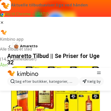
Aktuelle tilbudsaviser lige ved hånden
Føj til Chrome – GRATIS
Kimbino app
Amaretto
Alle tilbud ét sted
Amaretto Tilbud || Se Priser for Uge
(14,1 t anmeldelser)
32
Åbn
Søg efter butikker, kategorier, produkter...
Vælg by