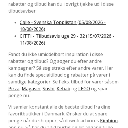
rabatter og tilbud kan du i øvrigt tjekke ud i disse
tilbudsaviser:
Calle - Svenska Topplistan (05/08/2026 -
18/08/2026)
CITTI - Tilbudsavis uge 29 - 32 (15/07/2026 -
11/08/2026)
Fandt du ikke umiddelbart inspiration i disse
rabatter og tilbud? Og søger du efter andre
kampagner? Så søg straks efter andre varer. Her
kan du finde specialtilbud og rabatter på varer i
samtlige kategorier. Se f.eks. tilbud for varer såsom
Pizza
,
Magasin
,
Sushi
,
Kebab
og
LEGO
og spar
penge nu.
Vi samler konstant alle de bedste tilbud fra dine
favoritbutikker i Danmark. Ønsker du at spare
penge når du shopper, så download vores
Kimbino
-
app nu. Så har du altid hurtig og let adgang til de