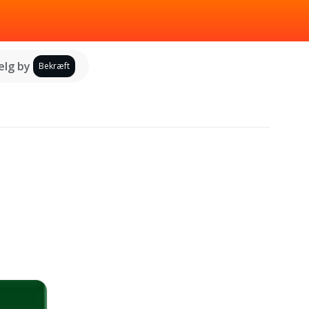
lg by
Bekræft