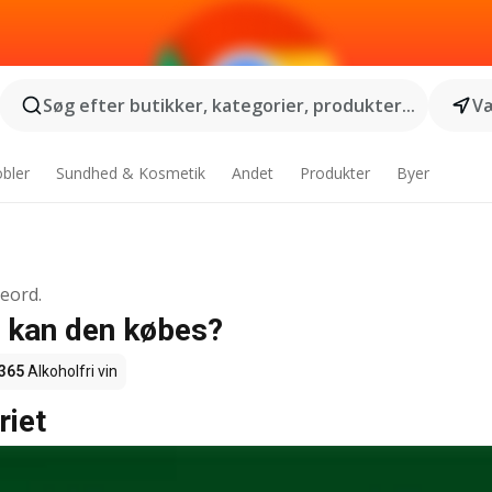
Søg efter butikker, kategorier, produkter...
Væ
bler
Sundhed & Kosmetik
Andet
Produkter
Byer
geord.
or kan den købes?
365
Alkoholfri vin
riet