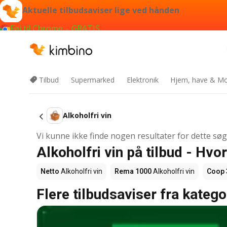
Aktuelle tilbudsaviser lige ved hånden
Føj til Chrome – GRATIS
Tilbud
Supermarked
Elektronik
Hjem, have & Mo
Alkoholfri vin
Vi kunne ikke finde nogen resultater for dette sø
Alkoholfri vin på tilbud - Hv
Netto
Alkoholfri vin
Rema 1000
Alkoholfri vin
Coop 
Flere tilbudsaviser fra katego