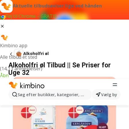
Aktuelle tilbudsaviser lige ved hånden
Føj til Chrome – GRATIS
Kimbino app
Alkoholfri øl
Alle tilbud ét sted
Alkoholfri øl Tilbud || Se Priser for
(14,1 t anmeldelser)
Uge 32
Åbn
Søg efter butikker, kategorier, produkter...
Vælg by