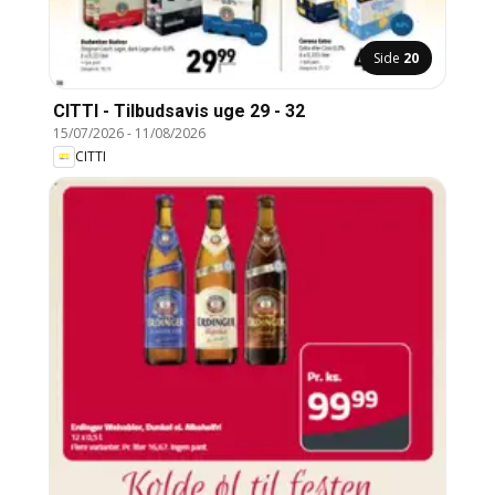
Side
20
CITTI - Tilbudsavis uge 29 - 32
15/07/2026
-
11/08/2026
CITTI