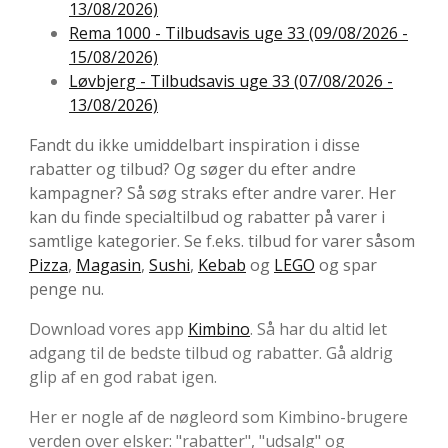
13/08/2026)
Rema 1000 - Tilbudsavis uge 33 (09/08/2026 -
15/08/2026)
Løvbjerg - Tilbudsavis uge 33 (07/08/2026 -
13/08/2026)
Fandt du ikke umiddelbart inspiration i disse
rabatter og tilbud? Og søger du efter andre
kampagner? Så søg straks efter andre varer. Her
kan du finde specialtilbud og rabatter på varer i
samtlige kategorier. Se f.eks. tilbud for varer såsom
Pizza
,
Magasin
,
Sushi
,
Kebab
og
LEGO
og spar
penge nu.
Download vores app
Kimbino
. Så har du altid let
adgang til de bedste tilbud og rabatter. Gå aldrig
glip af en god rabat igen.
Her er nogle af de nøgleord som Kimbino-brugere
verden over elsker: "rabatter", "udsalg" og