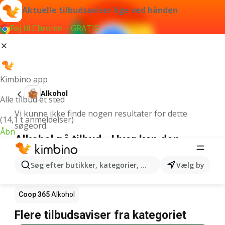
Aktuelle tilbudsaviser lige ved hånden
Føj til Chrome – GRATIS
Kimbino app
Alkohol
Alle tilbud ét sted
Vi kunne ikke finde nogen resultater for dette
(14,1 t anmeldelser)
søgeord.
Åbn
Alkohol på tilbud - Hvor kan den
købes?
Søg efter butikker, kategorier, produkter...
Vælg by
Netto
Alkohol
Rema 1000
Alkohol
Coop 365
Alkohol
Flere tilbudsaviser fra kategoriet