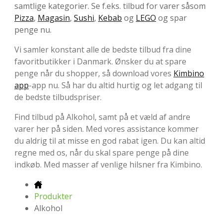
samtlige kategorier. Se f.eks. tilbud for varer såsom
Pizza
,
Magasin
,
Sushi
,
Kebab
og
LEGO
og spar
penge nu.
Vi samler konstant alle de bedste tilbud fra dine
favoritbutikker i Danmark. Ønsker du at spare
penge når du shopper, så download vores
Kimbino
app
-app nu. Så har du altid hurtig og let adgang til
de bedste tilbudspriser.
Find tilbud på Alkohol, samt på et væld af andre
varer her på siden. Med vores assistance kommer
du aldrig til at misse en god rabat igen. Du kan altid
regne med os, når du skal spare penge på dine
indkøb. Med masser af venlige hilsner fra Kimbino.
Produkter
Alkohol